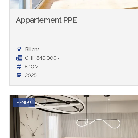
Appartement PPE
Billens
CHF 640'000.-
5.10 V
2025
VENDU