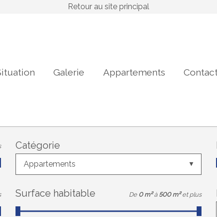
Retour au site principal
ituation
Galerie
Appartements
Contac
Catégorie
s
Appartements
Surface habitable
s
De
0 m²
à
500 m²
et plus