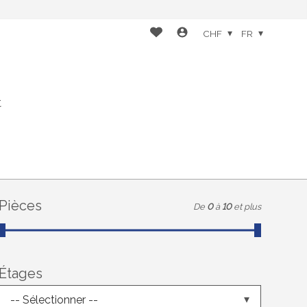
CHF
FR
t
Pièces
De
0
à
10
et plus
Étages
-- Sélectionner --