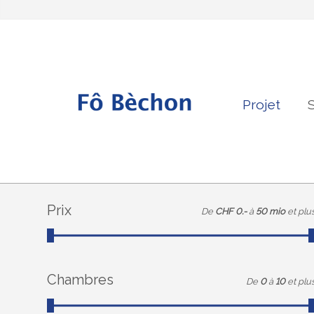
Projet
S
Prix
De
CHF 0.-
à
50 mio
et plu
Chambres
De
0
à
10
et plu