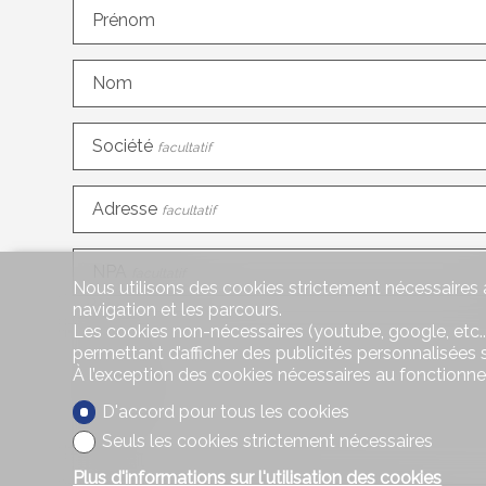
Prénom
Nom
Société
facultatif
Adresse
facultatif
NPA
facultatif
Nous utilisons des cookies strictement nécessaires a
navigation et les parcours.
Les cookies non-nécessaires (youtube, google, etc..
Pays
facultatif
permettant d’afficher des publicités personnalisées su
À l’exception des cookies nécessaires au fonctionn
Téléphone
D'accord pour tous les cookies
Seuls les cookies strictement nécessaires
E-mail
Plus d'informations sur l'utilisation des cookies