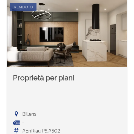
VENDUTO
Proprietà per piani
Billens
-
#EnRiau.P5.#502