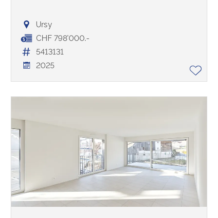
Ursy
CHF 798'000.-
5413131
2025